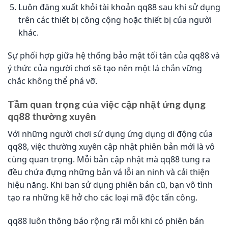
Luôn đăng xuất khỏi tài khoản qq88 sau khi sử dụng
trên các thiết bị công cộng hoặc thiết bị của người
khác.
Sự phối hợp giữa hệ thống bảo mật tối tân của qq88 và
ý thức của người chơi sẽ tạo nên một lá chắn vững
chắc không thể phá vỡ.
Tầm quan trọng của việc cập nhật ứng dụng
qq88 thường xuyên
Với những người chơi sử dụng ứng dụng di động của
qq88, việc thường xuyên cập nhật phiên bản mới là vô
cùng quan trọng. Mỗi bản cập nhật mà qq88 tung ra
đều chứa đựng những bản vá lỗi an ninh và cải thiện
hiệu năng. Khi bạn sử dụng phiên bản cũ, bạn vô tình
tạo ra những kẽ hở cho các loại mã độc tấn công.
qq88 luôn thông báo rộng rãi mỗi khi có phiên bản