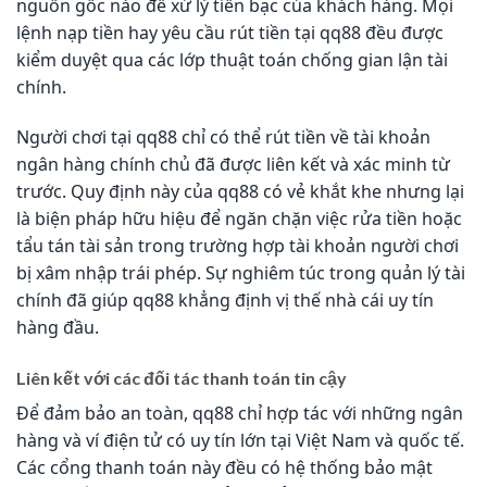
nguồn gốc nào để xử lý tiền bạc của khách hàng. Mọi
lệnh nạp tiền hay yêu cầu rút tiền tại qq88 đều được
kiểm duyệt qua các lớp thuật toán chống gian lận tài
chính.
Người chơi tại qq88 chỉ có thể rút tiền về tài khoản
ngân hàng chính chủ đã được liên kết và xác minh từ
trước. Quy định này của qq88 có vẻ khắt khe nhưng lại
là biện pháp hữu hiệu để ngăn chặn việc rửa tiền hoặc
tẩu tán tài sản trong trường hợp tài khoản người chơi
bị xâm nhập trái phép. Sự nghiêm túc trong quản lý tài
chính đã giúp qq88 khẳng định vị thế nhà cái uy tín
hàng đầu.
Liên kết với các đối tác thanh toán tin cậy
Để đảm bảo an toàn, qq88 chỉ hợp tác với những ngân
hàng và ví điện tử có uy tín lớn tại Việt Nam và quốc tế.
Các cổng thanh toán này đều có hệ thống bảo mật