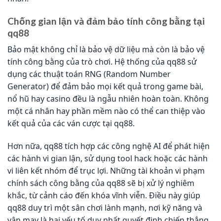
Chống gian lận và đảm bảo tính công bằng tại
qq88
Bảo mật không chỉ là bảo vệ dữ liệu mà còn là bảo vệ
tính công bằng của trò chơi. Hệ thống của qq88 sử
dụng các thuật toán RNG (Random Number
Generator) để đảm bảo mọi kết quả trong game bài,
nổ hũ hay casino đều là ngẫu nhiên hoàn toàn. Không
một cá nhân hay phần mềm nào có thể can thiệp vào
kết quả của các ván cược tại qq88.
Hơn nữa, qq88 tích hợp các công nghệ AI để phát hiện
các hành vi gian lận, sử dụng tool hack hoặc các hành
vi liên kết nhóm để trục lợi. Những tài khoản vi phạm
chính sách công bằng của qq88 sẽ bị xử lý nghiêm
khắc, từ cảnh cáo đến khóa vĩnh viễn. Điều này giúp
qq88 duy trì một sân chơi lành mạnh, nơi kỹ năng và
vận may là hai yếu tố duy nhất quyết định chiến thắng.