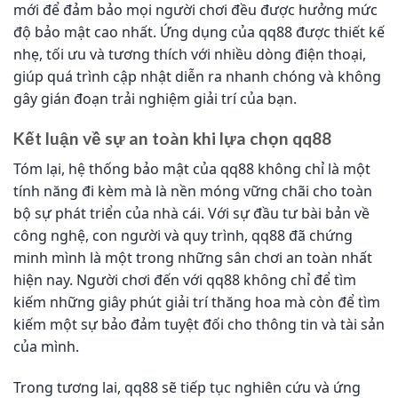
mới để đảm bảo mọi người chơi đều được hưởng mức
độ bảo mật cao nhất. Ứng dụng của qq88 được thiết kế
nhẹ, tối ưu và tương thích với nhiều dòng điện thoại,
giúp quá trình cập nhật diễn ra nhanh chóng và không
gây gián đoạn trải nghiệm giải trí của bạn.
Kết luận về sự an toàn khi lựa chọn qq88
Tóm lại, hệ thống bảo mật của qq88 không chỉ là một
tính năng đi kèm mà là nền móng vững chãi cho toàn
bộ sự phát triển của nhà cái. Với sự đầu tư bài bản về
công nghệ, con người và quy trình, qq88 đã chứng
minh mình là một trong những sân chơi an toàn nhất
hiện nay. Người chơi đến với qq88 không chỉ để tìm
kiếm những giây phút giải trí thăng hoa mà còn để tìm
kiếm một sự bảo đảm tuyệt đối cho thông tin và tài sản
của mình.
Trong tương lai, qq88 sẽ tiếp tục nghiên cứu và ứng