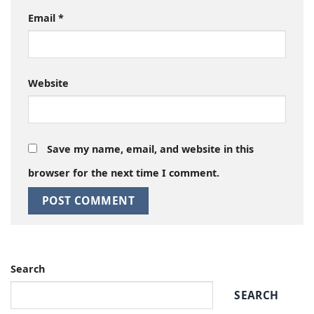
Email
*
Website
Save my name, email, and website in this
browser for the next time I comment.
Search
SEARCH