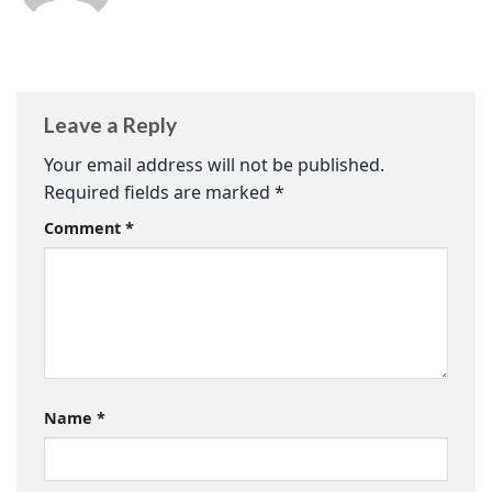
Leave a Reply
Your email address will not be published.
Required fields are marked
*
Comment
*
Name
*